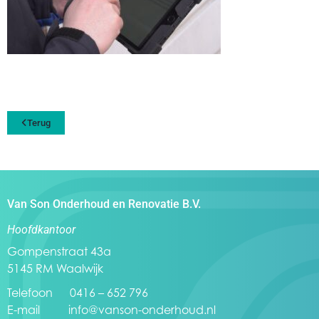
Terug
Van Son Onderhoud en Renovatie B.V.
Hoofdkantoor
Gompenstraat 43a
5145 RM Waalwijk
Telefoon 0416 – 652 796
E-mail
info@vanson-onderhoud.nl