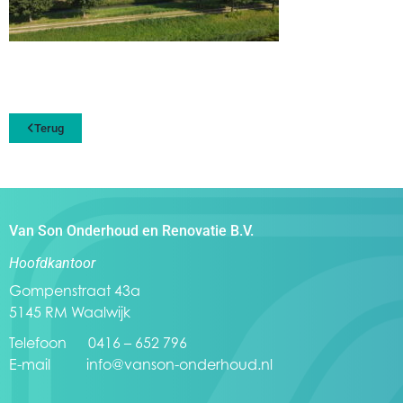
Terug
Van Son Onderhoud en Renovatie B.V.
Hoofdkantoor
Gompenstraat 43a
5145 RM Waalwijk
Telefoon 0416 – 652 796
E-mail
info@vanson-onderhoud.nl