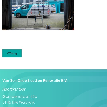
Terug
Van Son Onderhoud en Renovatie B.V.
Hoofdkantoor
Gompenstraat 43a
5145 RM Waalwijk