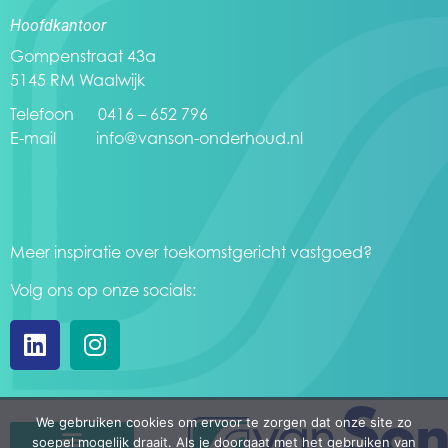
Hoofdkantoor
Gompenstraat 43a
5145 RM Waalwijk
Telefoon 0416 – 652 796
E-mail
info@vanson-onderhoud.nl
Meer inspiratie over toekomstgericht vastgoed?
Volg ons op onze socials:
We gebruiken cookies om ervoor te zorgen dat onze site zo
soepel mogelijk draait. Als je doorgaat met het gebruiken van