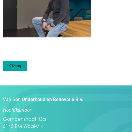
Terug
Van Son Onderhoud en Renovatie B.V.
Hoofdkantoor
Gompenstraat 43a
5145 RM Waalwijk