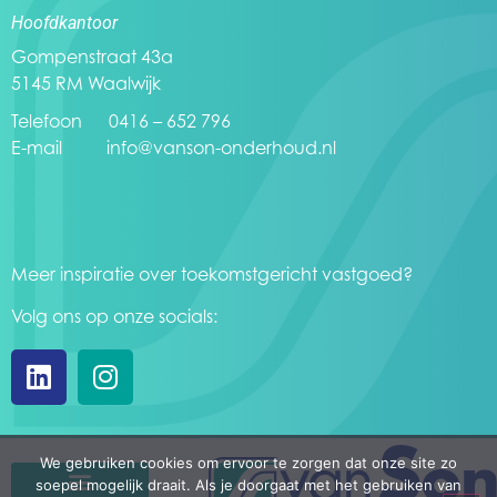
Hoofdkantoor
Gompenstraat 43a
5145 RM Waalwijk
Telefoon 0416 – 652 796
E-mail
info@vanson-onderhoud.nl
Meer inspiratie over toekomstgericht vastgoed?
Volg ons op onze socials:
We gebruiken cookies om ervoor te zorgen dat onze site zo
soepel mogelijk draait. Als je doorgaat met het gebruiken van