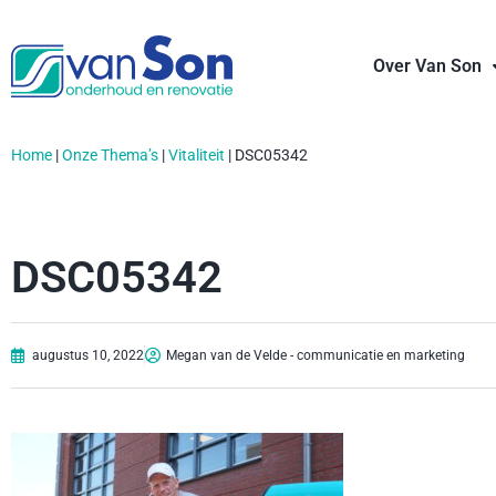
Over Van Son
Home
|
Onze Thema’s
|
Vitaliteit
|
DSC05342
DSC05342
augustus 10, 2022
Megan van de Velde - communicatie en marketing