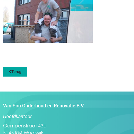
Terug
Van Son Onderhoud en Renovatie B.V.
Hoofdkantoor
Gompenstraat 43a
5145 RM Waalwijk