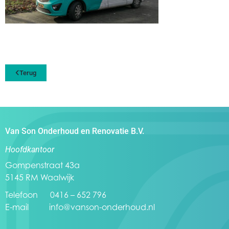
Terug
Van Son Onderhoud en Renovatie B.V.
Hoofdkantoor
Gompenstraat 43a
5145 RM Waalwijk
Telefoon 0416 – 652 796
E-mail
info@vanson-onderhoud.nl