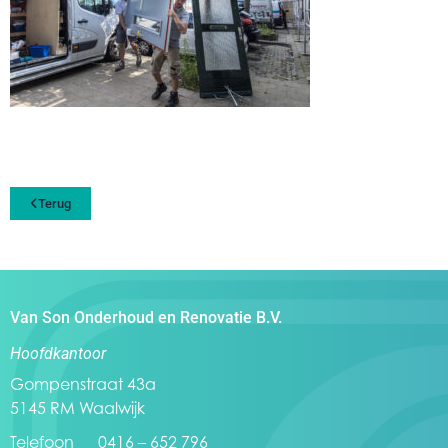
Terug
Van Son Onderhoud en Renovatie B.V.
Hoofdkantoor
Gompenstraat 43a
5145 RM Waalwijk
Telefoon 0416 – 652 796