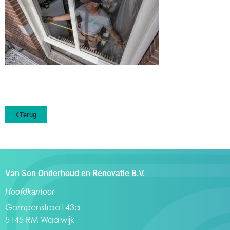
Terug
Van Son Onderhoud en Renovatie B.V.
Hoofdkantoor
Gompenstraat 43a
5145 RM Waalwijk