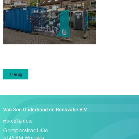
Terug
Van Son Onderhoud en Renovatie B.V.
Hoofdkantoor
Gompenstraat 43a
5145 RM Waalwijk