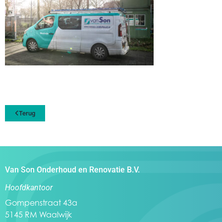
Terug
Van Son Onderhoud en Renovatie B.V.
Hoofdkantoor
Gompenstraat 43a
5145 RM Waalwijk