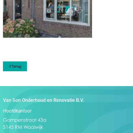
Terug
Van Son Onderhoud en Renovatie B.V.
Hoofdkantoor
Gompenstraat 43a
5145 RM Waalwijk