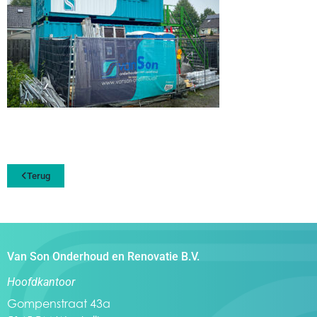
Terug
Van Son Onderhoud en Renovatie B.V.
Hoofdkantoor
Gompenstraat 43a