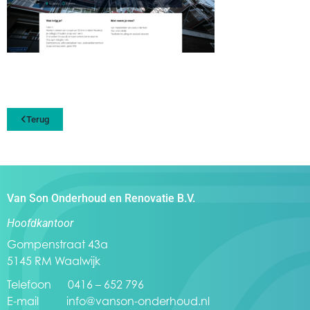
Terug
Van Son Onderhoud en Renovatie B.V.
Hoofdkantoor
Gompenstraat 43a
5145 RM Waalwijk
Telefoon 0416 – 652 796
E-mail
info@vanson-onderhoud.nl