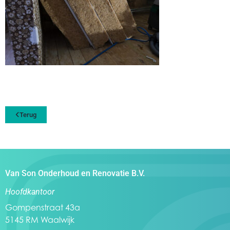
Terug
Van Son Onderhoud en Renovatie B.V.
Hoofdkantoor
Gompenstraat 43a
5145 RM Waalwijk