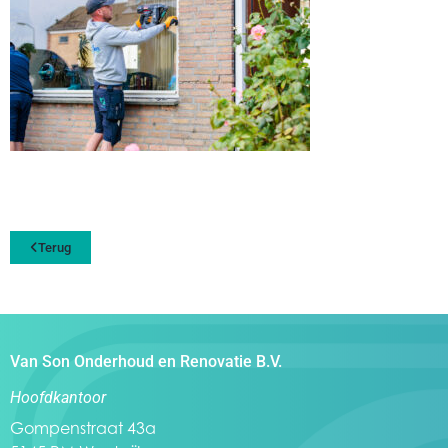
Terug
Van Son Onderhoud en Renovatie B.V.
Hoofdkantoor
Gompenstraat 43a