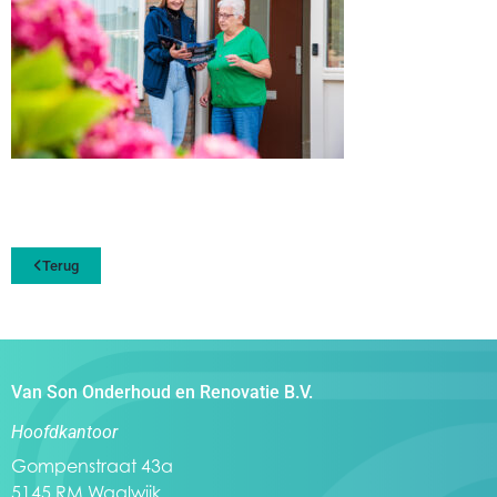
Terug
Van Son Onderhoud en Renovatie B.V.
Hoofdkantoor
Gompenstraat 43a
5145 RM Waalwijk