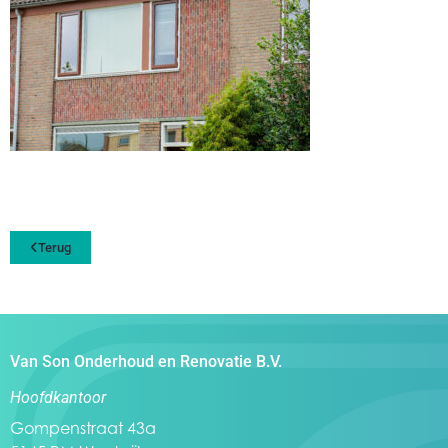
Terug
Van Son Onderhoud en Renovatie B.V.
Hoofdkantoor
Gompenstraat 43a