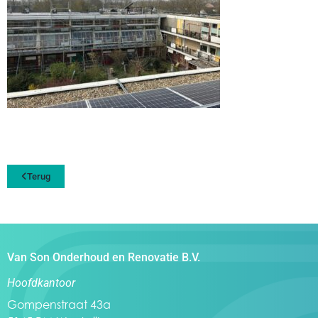
Terug
Van Son Onderhoud en Renovatie B.V.
Hoofdkantoor
Gompenstraat 43a