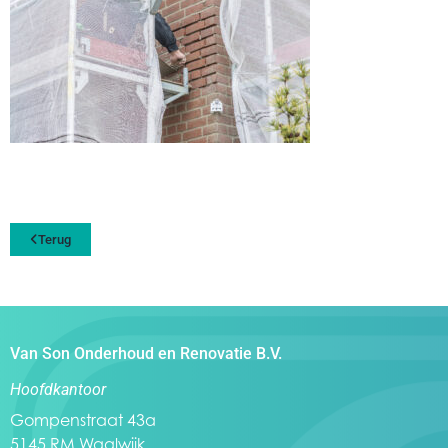
Terug
Van Son Onderhoud en Renovatie B.V.
Hoofdkantoor
Gompenstraat 43a
5145 RM Waalwijk