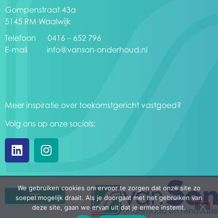
Gompenstraat 43a
5145 RM Waalwijk
Telefoon 0416 – 652 796
E-mail
info@vanson-onderhoud.nl
Meer inspiratie over toekomstgericht vastgoed?
Volg ons op onze socials:
We gebruiken cookies om ervoor te zorgen dat onze site zo
soepel mogelijk draait. Als je doorgaat met het gebruiken van
deze site, gaan we ervan uit dat je ermee instemt.