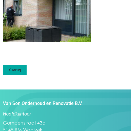
Terug
Van Son Onderhoud en Renovatie B.V.
Hoofdkantoor
Gompenstraat 43a
5145 RM Waalwijk